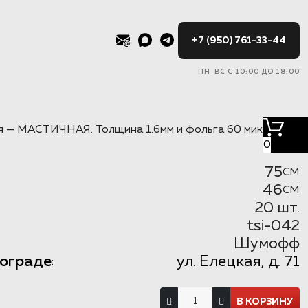
+7 (950) 761-33-44
ПН-ВС С 10:00 ДО 18:00
я — МАСТИЧНАЯ. Толщина 1.6мм и фольга 60 микрон.
0
75
CM
46
CM
20 шт.
tsi-042
Шумофф
гограде
ул. Елецкая, д. 71
: