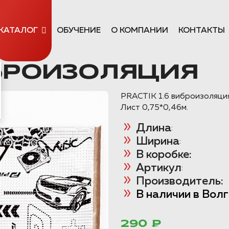
КАТАЛОГ
ОБУЧЕНИЕ
О КОМПАНИИ
КОНТАКТЫ
ИБРОИЗОЛЯЦИЯ
PRACTIK 1.6 виброизоляци
Лист 0,75*0,46м.
Длина
:
Ширина
:
В коробке:
Артикул
:
Производитель:
В наличии в Вол
290 ₽