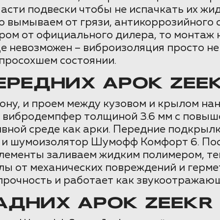
части подвески чтобы не испачкать их ж
 вымываем от грязи, антикоррозийного 
ром от официального дилера, то монтаж
ще невозможен – виброизоляция просто не
епросохшем состоянии.
РЕДНИХ АРОК ZEEK
алону, и проем между кузовом и крылом 
й вибродемпфер толщиной 3.6 мм с повыш
ивной среде как арки. Передние подкрыл
и шумоизолятор Шумофф Комфорт 6. Пос
элементы заливаем жидким полимером, т
 от механических повреждений и гермет
прочность и работает как звукоотражаю
ДНИХ АРОК ZEEKR 