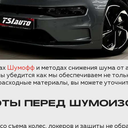
лах
Шумофф
и методах снижения шума от а
ы убедится как мы обеспечиваем не тольк
расходные материалы, вы можете уточнит
ОТЫ ПЕРЕД ШУМОИЗ
о съема колес, локеров и защиты не об