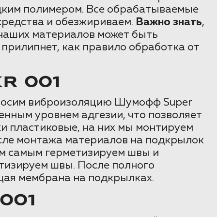
идким полимером. Все обрабатываемые
средства и обезжириваем.
Важно знать
,
 наших материалов может быть
 прилипнет, как правило обработка от
R 001
наносим виброизоляцию Шумофф Super
енным уровнем адгезии, что позволяет
ки пластиковые, на них мы монтируем
ле монтажа материалов на подкрылок
ем самым герметизируем швы и
изируем швы. После полного
щая мембрана на подкрылках.
001