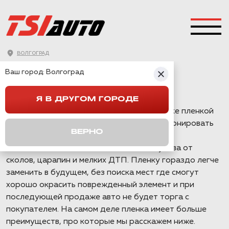
ОКЛЕЙКА ПЛЕНКОЙ
ВОЛГОГРАД
GEELY CITYRAY В
Ваш город:
Волгоград
ВОЛГОГРАДЕ
Я В ДРУГОМ ГОРОДЕ
Geely Cityray приехал на работы по оклейке пленкой
кузова. Команда TSIauto рекомендует бронировать
ВЕРНО
пленкой наиболее уязвимые места новых
автомобилей, это защитит элементы кузова от
сколов, царапин и мелких ДТП. Пленку гораздо легче
заменить в будущем, без поиска мест где смогут
хорошо окрасить поврежденный элемент и при
последующей продаже авто не будет торга с
покупателем. На самом деле пленка имеет больше
преимуществ, про которые мы расскажем ниже.