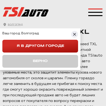
АНТИГРАВИЙНАЯ
ВОЛГОГРАД
ЗАЩИТА EXEED TXL
Ваш город:
Волгоград
Внедорожник китайского производства Exeed TXL
Я В ДРУГОМ ГОРОДЕ
приехал на работы по бронированию защитной
пленкой передней части автомобиля команда TSIauto
рекомендует обязательно защищать свой авто
ВЕРНО
пленкой после покупки, как минимум наиболее
уязвимые места, это защитит элементы кузова нового
автомобиля от сколов и царапин. Пленку гораздо
легче заменить в будущем не прибегая к поиску места
где смогут хорошо окрасить поврежденный элемент и
при последующей продаже авто не будет лишних
вопросов от покупателя по вопросу перекраски и